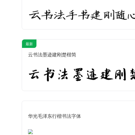
最新
云书法墨迹建刚楚楷简
华光毛泽东行楷书法字体