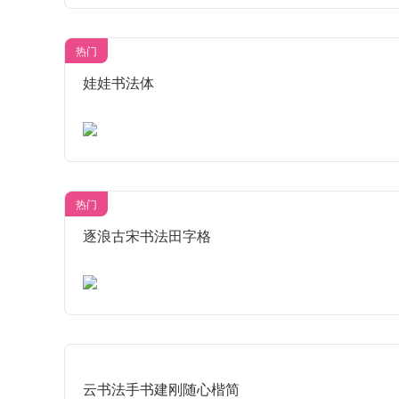
热门
娃娃书法体
热门
逐浪古宋书法田字格
云书法手书建刚随心楷简