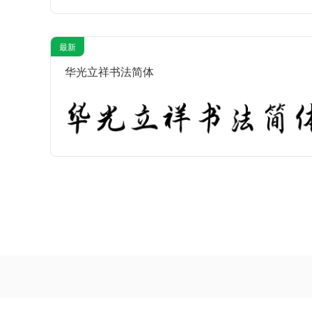
最新
华光立祥书法简体