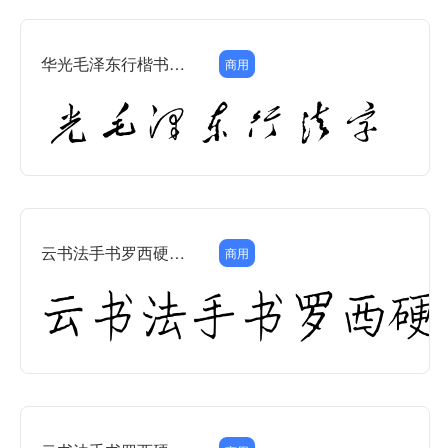
华光毛泽东行楷书法字体
商用
云书法手书罗西硬笔楷书
商用