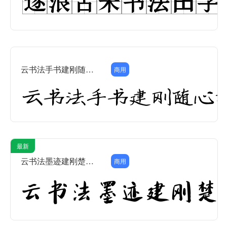
云书法手书建刚随心楷简
商用
最新
云书法墨迹建刚楚楷简
商用