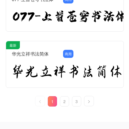
最新
华光立祥书法简体
商用
1
2
3