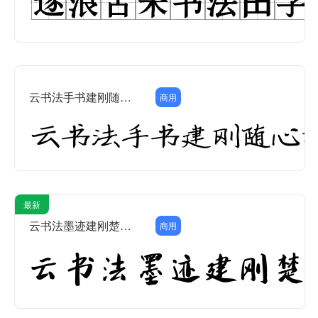
云书法手书建刚随心楷简
商用
最新
云书法墨迹建刚楚楷简
商用