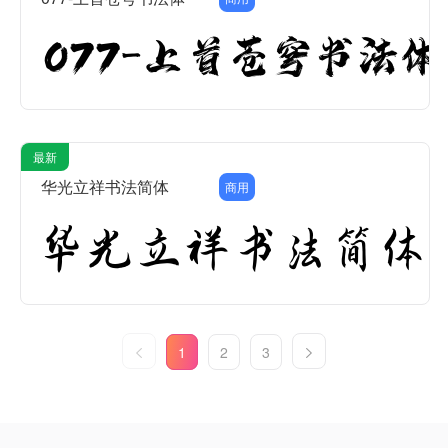
最新
华光立祥书法简体
商用
1
2
3