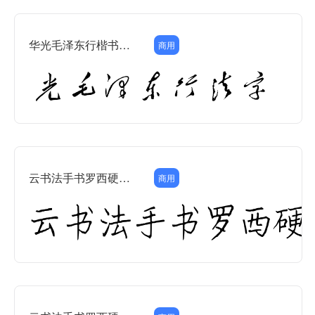
华光毛泽东行楷书法字体
商用
云书法手书罗西硬笔楷书
商用