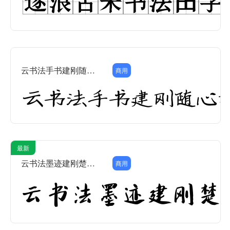
云书法手书建刚随心楷简
商用
最新
云书法墨迹建刚楚楷简
商用