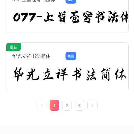
最新
华光立祥书法简体
商用
1
2
3