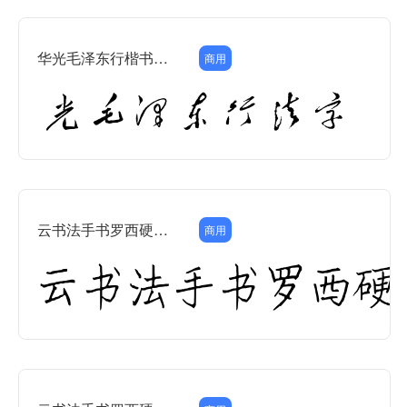
华光毛泽东行楷书法字体
商用
云书法手书罗西硬笔楷书
商用