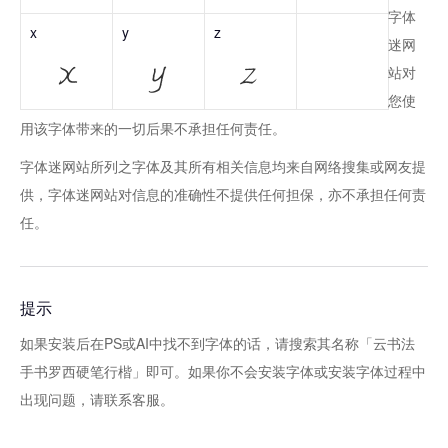
字体
x
y
z
迷网
站对
您使
用该字体带来的一切后果不承担任何责任。
字体迷网站所列之字体及其所有相关信息均来自网络搜集或网友提
供，字体迷网站对信息的准确性不提供任何担保，亦不承担任何责
任。
提示
如果安装后在PS或AI中找不到字体的话，请搜索其名称「云书法
手书罗西硬笔行楷」即可。如果你不会安装字体或安装字体过程中
出现问题，请联系客服。