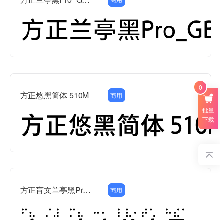
0
方正悠黑简体 510M
商用
批量
下载
方正盲文兰亭黑Pro Bold F
商用