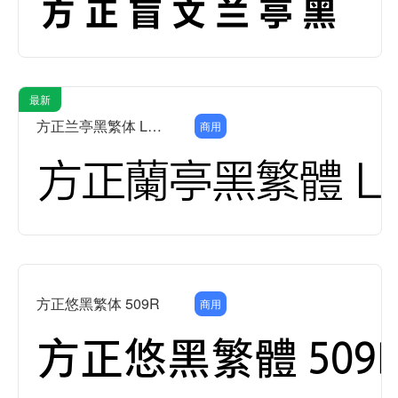
最新
方正兰亭黑繁体 Light
商用
方正悠黑繁体 509R
商用